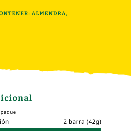
CONTENER: ALMENDRA,
icional
mpaque
ión
2 barra (42g)