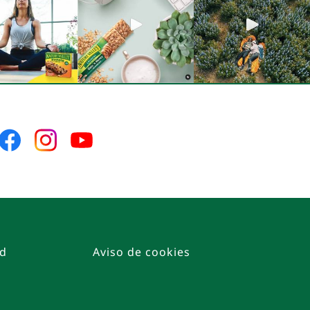
Síguenos
Síguenos
Síguenos
en
en
en
Facebook
Instagram
YouTube
ad
Aviso de cookies
o