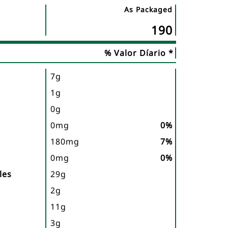
As Packaged
Nombre
190
del
nutriente
% Valor Díario *
7g
1g
0g
0mg
0%
180mg
7%
0mg
0%
les
29g
2g
11g
3g